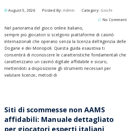
August 5, 2026
Posted By:
Admin
Category:
Giochi
No Comment
Nel panorama del gioco online italiano,
sempre più giocatori si scelgono piattaforme di casinò
internazionali che operano senza la licenza dell’Agenzia delle
Dogane e dei Monopoli. Questa guida esaustiva ti
consentirà di riconoscere le caratteristiche fondamentali che
caratterizzano un casinò digitale affidabile e sicuro,
mettendoti a disposizione gli strumenti necessari per
valutare licenze, metodi di
Siti di scommesse non AAMS
affidabili: Manuale dettagliato
per giocatori esperti italiani