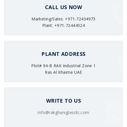
CALL US NOW
Marketing/Sales: +971-72434973
Plant: +971-72444524
PLANT ADDRESS
Plot# 94-B RAK Industrial Zone 1
Ras Al Khaima UAE
WRITE TO US
info@rakghaniglassllc.com