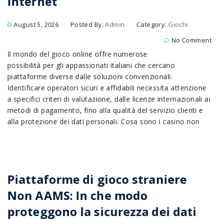
internet
August 5, 2026
Posted By:
Admin
Category:
Giochi
No Comment
Il mondo del gioco online offre numerose
possibilità per gli appassionati italiani che cercano
piattaforme diverse dalle soluzioni convenzionali.
Identificare operatori sicuri e affidabili necessita attenzione
a specifici criteri di valutazione, dalle licenze internazionali ai
metodi di pagamento, fino alla qualità del servizio clienti e
alla protezione dei dati personali. Cosa sono i casino non
Piattaforme di gioco straniere
Non AAMS: In che modo
proteggono la sicurezza dei dati