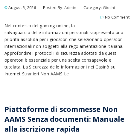
August 5, 2026
Posted By:
Admin
Category:
Giochi
No Comment
Nel contesto del gaming online, la
salvaguardia delle informazioni personali rappresenta una
priorità assoluta per i giocatori che selezionano operatori
internazionali non soggetti alla regolamentazione italiana.
Approfondire i protocolli di sicurezza adottati da questi
operatori è essenziale per una scelta consapevole e
tutelata. La Sicurezza delle Informazioni nei Casinò su
Internet Stranieri Non AAMS Le
Piattaforme di scommesse Non
AAMS Senza documenti: Manuale
alla iscrizione rapida