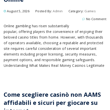
August 5, 2026
Posted By:
Admin
Category:
Games
No Comment
Online gambling has risen substantially
popular, offering players the convenience of enjoying their
beloved casino titles from home. However, with thousands
of operators available, choosing a reputable and protected
site requires careful consideration of several important
elements including proper licensing, security measures,
payment options, and responsible gaming safeguards.
Understanding What Makes Real Money Casinos Legitimate
Come scegliere casinò non AAMS
affidabili e sicuri per giocare su