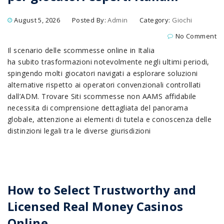
August 5, 2026
Posted By:
Admin
Category:
Giochi
No Comment
Il scenario delle scommesse online in Italia
ha subito trasformazioni notevolmente negli ultimi periodi,
spingendo molti giocatori navigati a esplorare soluzioni
alternative rispetto ai operatori convenzionali controllati
dall’ADM. Trovare Siti scommesse non AAMS affidabile
necessita di comprensione dettagliata del panorama
globale, attenzione ai elementi di tutela e conoscenza delle
distinzioni legali tra le diverse giurisdizioni
How to Select Trustworthy and
Licensed Real Money Casinos
Online